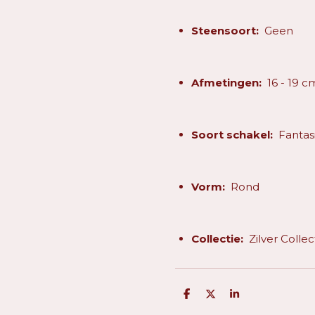
Steensoort:
Geen
Afmetingen:
16 - 19 c
Soort schakel:
Fantas
Vorm:
Rond
Collectie:
Zilver Collec
D
D
S
e
e
h