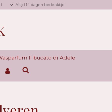
d
Altijd 14 dagen bedenktijd
K
asparfum Il bucato di Adele
ilveren