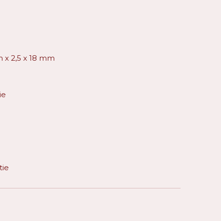
m x 2,5 x 18 mm
ie
tie