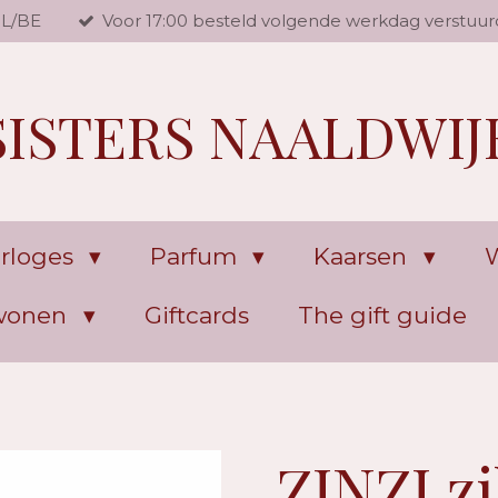
NL/BE
Voor 17:00 besteld volgende werkdag verstuur
SISTERS NAALDWIJ
rloges
Parfum
Kaarsen
W
 wonen
Giftcards
The gift guide
ZINZI z