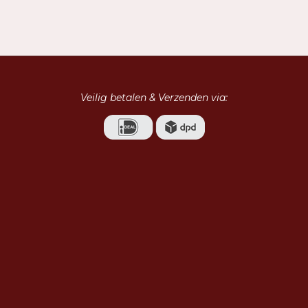
l
e
a
e
l
r
n
e
Veilig betalen & Verzenden via: