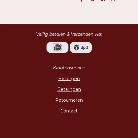
D
D
S
D
e
e
h
e
l
e
a
l
e
l
r
e
n
e
n
Veilig betalen & Verzenden via:
Klantenservice
Bezorgen
Betalingen
Retourneren
Contact