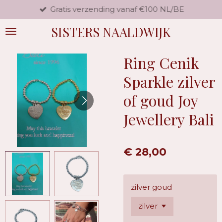
Gratis verzending vanaf €100 NL/BE
Ga
direct
SISTERS NAALDWIJK
naar
de
hoofdinhoud
Ring Cenik
Sparkle zilver
of goud Joy
Jewellery Bali
€ 28,00
zilver goud