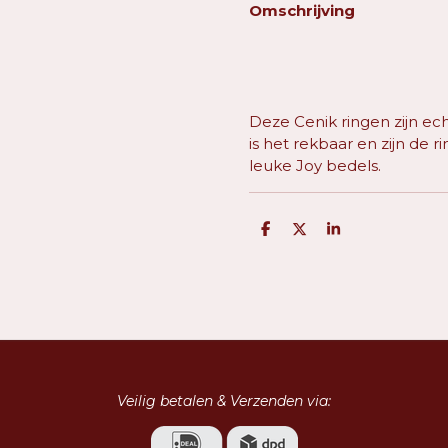
Omschrijving
Deze Cenik ringen zijn ech
is het rekbaar en zijn de r
leuke Joy bedels.
D
D
S
e
e
h
l
e
a
e
l
r
n
e
Veilig betalen & Verzenden via: