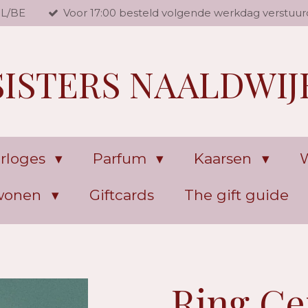
NL/BE
Voor 17:00 besteld volgende werkdag verstuur
SISTERS NAALDWIJ
rloges
Parfum
Kaarsen
W
 wonen
Giftcards
The gift guide
Ring Cen