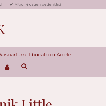
d
Altijd 14 dagen bedenktijd
K
asparfum Il bucato di Adele
ik Little