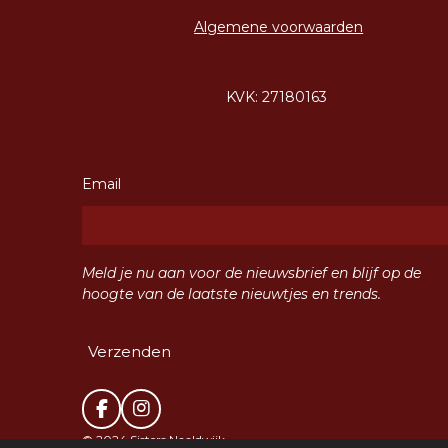
Algemene voorwaarden
KVK: 27180163
Email
Meld je nu aan voor de nieuwsbrief en blijf op de
hoogte van de laatste nieuwtjes en trends.
Verzenden
F
I
a
n
© 2024 Sisters Naaldwijk