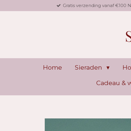
Gratis verzending vanaf €100 
Ga
direct
naar
de
hoofdinhoud
Home
Sieraden
Ho
Cadeau &