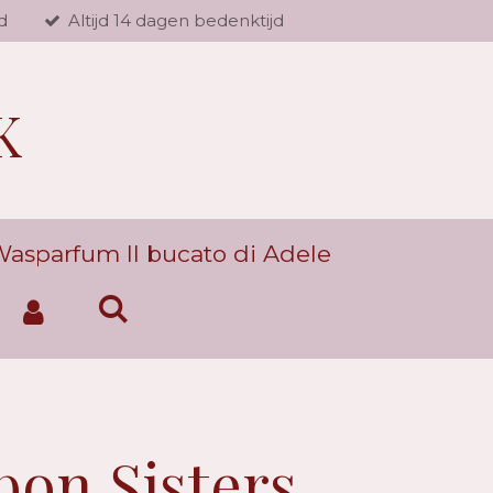
d
Altijd 14 dagen bedenktijd
K
asparfum Il bucato di Adele
on Sisters