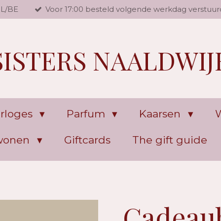
NL/BE
Voor 17:00 besteld volgende werkdag verstuur
SISTERS NAALDWIJ
rloges
Parfum
Kaarsen
W
 wonen
Giftcards
The gift guide
Cadeaub