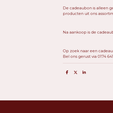
De cadeaubon is alleen gel
producten uit ons assort
Na aankoop is de cadeaub
Op zoek naar een cadea
Bel ons gerust via 0174 64
D
D
S
e
e
h
l
e
a
e
l
r
n
e