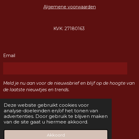
Algemene voorwaarden
KVK: 27180163
Email
Meld je nu aan voor de nieuwsbrief en blijf op de hoogte van
de laatste nieuwtjes en trends.
Deze website gebruikt cookies voor
Verzenden
analyse-doeleinden en/of het tonen van
advertenties. Door gebruik te blijven maken
van de site gaat u hiermee akkoord.
F
I
a
n
Akkoord
© 2024 Sisters Naaldwijk
c
s