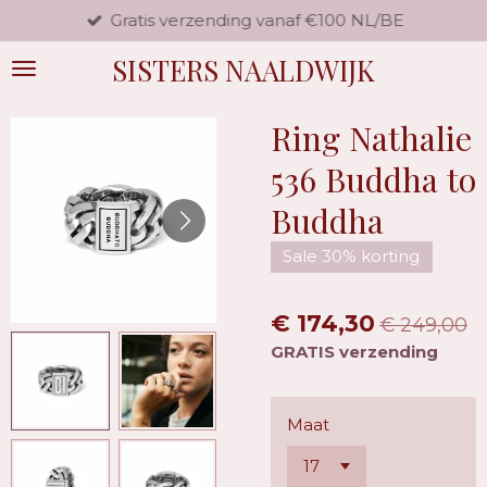
Gratis verzending vanaf €100 NL/BE
Ga
direct
SISTERS NAALDWIJK
naar
de
hoofdinhoud
Ring Nathalie
536 Buddha to
Buddha
Sale 30% korting
€ 174,30
€ 249,00
GRATIS verzending
Maat