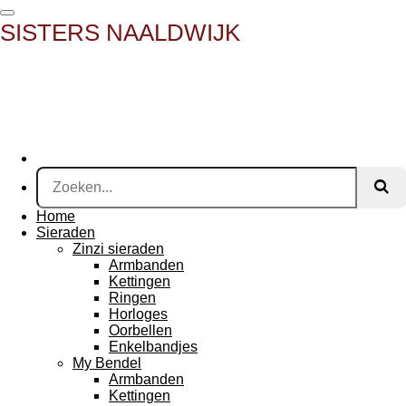
Ga
SISTERS NAALDWIJK
direct
naar
de
hoofdinhoud
Home
Sieraden
Zinzi sieraden
Armbanden
Kettingen
Ringen
Horloges
Oorbellen
Enkelbandjes
My Bendel
Armbanden
Kettingen