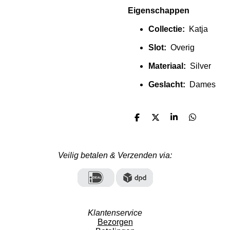
Eigenschappen
Collectie:
Katja
Slot:
Overig
Materiaal:
Silver
Geslacht:
Dames
D
D
S
D
e
e
h
e
l
e
a
l
e
l
r
e
n
e
n
Veilig betalen & Verzenden via:
Klantenservice
Bezorgen