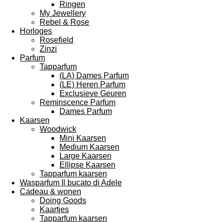
Ringen
My Jewellery
Rebel & Rose
Horloges
Rosefield
Zinzi
Parfum
Tapparfum
(LA) Dames Parfum
(LE) Heren Parfum
Exclusieve Geuren
Reminscence Parfum
Dames Parfum
Kaarsen
Woodwick
Mini Kaarsen
Medium Kaarsen
Large Kaarsen
Ellipse Kaarsen
Tapparfum kaarsen
Wasparfum Il bucato di Adele
Cadeau & wonen
Doing Goods
Kaartjes
Tapparfum kaarsen