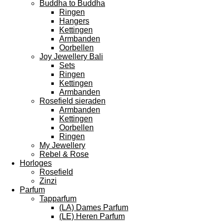
Buddha to Buddha
Ringen
Hangers
Kettingen
Armbanden
Oorbellen
Joy Jewellery Bali
Sets
Ringen
Kettingen
Armbanden
Rosefield sieraden
Armbanden
Kettingen
Oorbellen
Ringen
My Jewellery
Rebel & Rose
Horloges
Rosefield
Zinzi
Parfum
Tapparfum
(LA) Dames Parfum
(LE) Heren Parfum