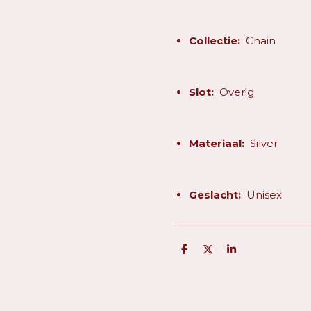
Collectie:
Chain
Slot:
Overig
Materiaal:
Silver
Geslacht:
Unisex
D
D
S
e
e
h
l
e
a
e
l
r
n
e