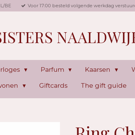
NL/BE
Voor 17:00 besteld volgende werkdag verstuur
SISTERS NAALDWIJ
rloges
Parfum
Kaarsen
W
 wonen
Giftcards
The gift guide
Ring Ch