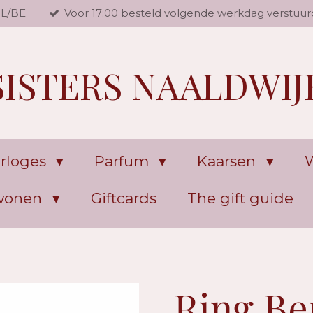
NL/BE
Voor 17:00 besteld volgende werkdag verstuur
SISTERS NAALDWIJ
rloges
Parfum
Kaarsen
W
 wonen
Giftcards
The gift guide
Ring Be