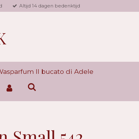
d
Altijd 14 dagen bedenktijd
K
asparfum Il bucato di Adele
n Small 542