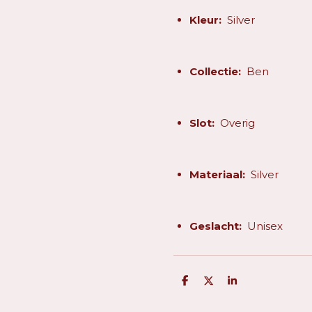
Kleur:
Silver
Collectie:
Ben
Slot:
Overig
Materiaal:
Silver
Geslacht:
Unisex
D
D
S
e
e
h
l
e
a