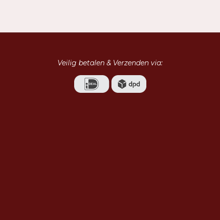
e
l
r
n
e
Veilig betalen & Verzenden via: