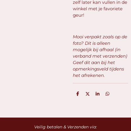
zelf later kan vullen in de
winkel met je favoriete
geur!
Mooi verpakt zoals op de
foto? Dit is alleen
mogelijk bij afhaal (in
verband met verzenden)
Geef dit aan bij het
opmerkingsveld tijdens
het afrekenen.
D
D
S
D
e
e
h
e
l
e
a
l
e
l
r
e
n
e
n
Veilig betalen & Verzenden via: