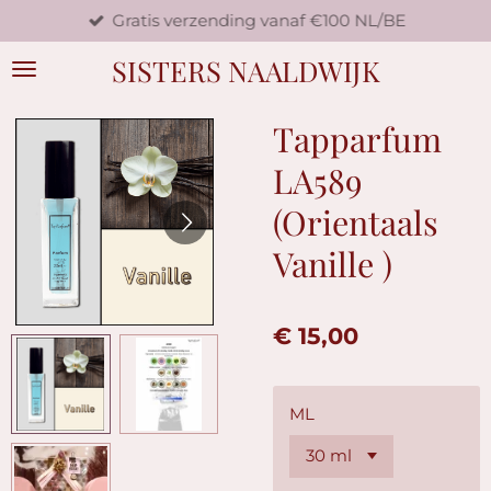
Gratis verzending vanaf €100 NL/BE
Ga
direct
SISTERS NAALDWIJK
naar
de
hoofdinhoud
Tapparfum
LA589
(Orientaals
Vanille )
€ 15,00
ML