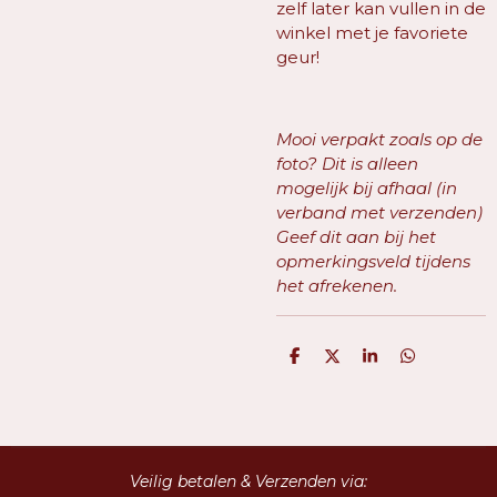
zelf later kan vullen in de
winkel met je favoriete
geur!
Mooi verpakt zoals op de
foto? Dit is alleen
mogelijk bij afhaal (in
verband met verzenden)
Geef dit aan bij het
opmerkingsveld tijdens
het afrekenen.
D
D
S
D
e
e
h
e
l
e
a
l
e
l
r
e
n
e
n
Veilig betalen & Verzenden via: