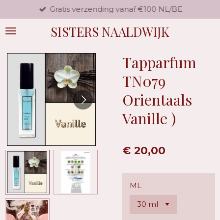
Gratis verzending vanaf €100 NL/BE
Ga
direct
SISTERS NAALDWIJK
naar
de
hoofdinhoud
Tapparfum
TN079
Orientaals
Vanille )
€ 20,00
ML