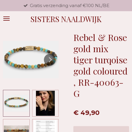
Gratis verzending vanaf €100 NL/BE
Ga
direct
SISTERS NAALDWIJK
naar
de
hoofdinhoud
Rebel & Rose
gold mix
tiger turqoise
gold coloured
, RR-40063-
G
€ 49,90