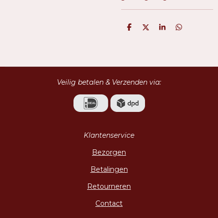
D
D
S
D
e
e
h
e
l
e
a
l
e
l
r
e
n
e
n
Veilig betalen & Verzenden via:
Klantenservice
Bezorgen
Betalingen
Retourneren
Contact