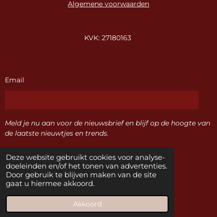
Algemene voorwaarden
KVK: 27180163
Email
Meld je nu aan voor de nieuwsbrief en blijf op de hoogte van
de laatste nieuwtjes en trends.
Deze website gebruikt cookies voor analyse-
Verzenden
doeleinden en/of het tonen van advertenties.
Door gebruik te blijven maken van de site
gaat u hiermee akkoord.
F
I
a
n
© 2024 Sisters Naaldwijk
Akkoord
c
s