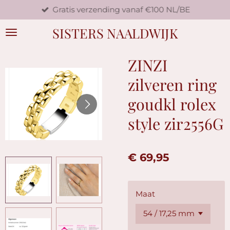
Gratis verzending vanaf €100 NL/BE
Ga
direct
SISTERS NAALDWIJK
naar
de
hoofdinhoud
ZINZI
zilveren ring
goudkl rolex
style zir2556G
€ 69,95
Maat