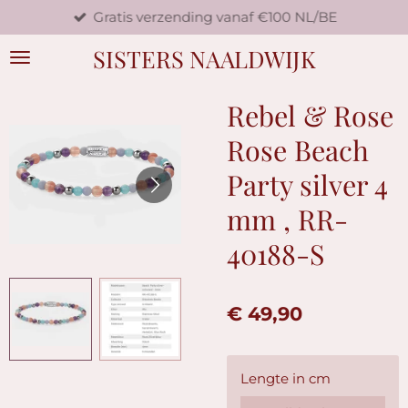
Gratis verzending vanaf €100 NL/BE
Ga
direct
SISTERS NAALDWIJK
naar
de
hoofdinhoud
Rebel & Rose
Rose Beach
Party silver 4
mm , RR-
40188-S
€ 49,90
Lengte in cm