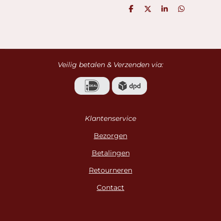
D
D
S
D
e
e
h
e
l
e
a
l
e
l
r
e
n
e
n
Veilig betalen & Verzenden via:
Klantenservice
Bezorgen
Betalingen
Retourneren
Contact