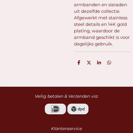
armbanden en sieraden
uit dezelfde collectie.
Afgewerkt met stainless
steel details en 14K gold
plating, waardoor de
armband geschikt is voor
dagelijks gebruik.
D
D
S
D
e
e
h
e
l
e
a
l
e
l
r
e
n
e
n
Veilig betalen & Verzenden via:
Klantenservice