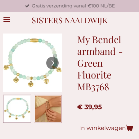
Gratis verzending vanaf €100 NL/BE
Ga
direct
SISTERS NAALDWIJK
naar
de
hoofdinhoud
My Bendel
armband -
Green
Fluorite
MB3768
€ 39,95
In winkelwagen