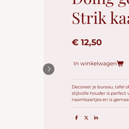
Strik k
€ 12,50
In winkelwagen
Decoreer je bureau, tafel
stijlvolle houder is perfec
naamkaartjes en is gemaa
D
D
S
e
e
h
l
e
a