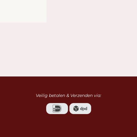
e
l
r
n
e
Veilig betalen & Verzenden via: