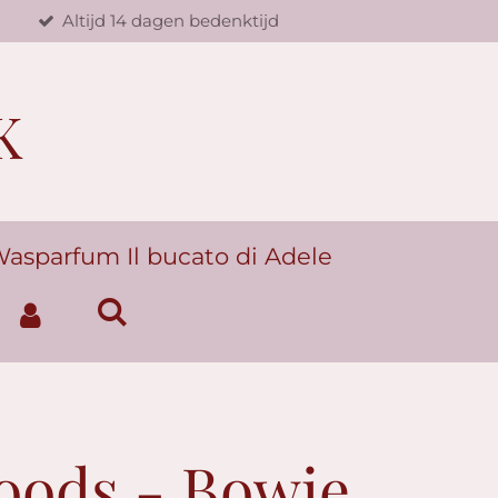
d
Altijd 14 dagen bedenktijd
K
asparfum Il bucato di Adele
oods - Bowie