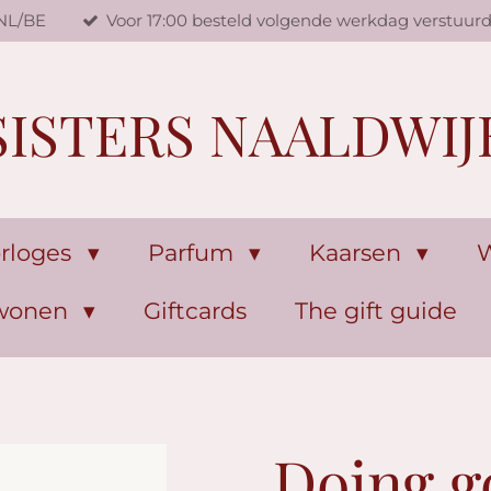
 NL/BE
Voor 17:00 besteld volgende werkdag verstuur
SISTERS NAALDWIJ
rloges
Parfum
Kaarsen
W
 wonen
Giftcards
The gift guide
Doing g