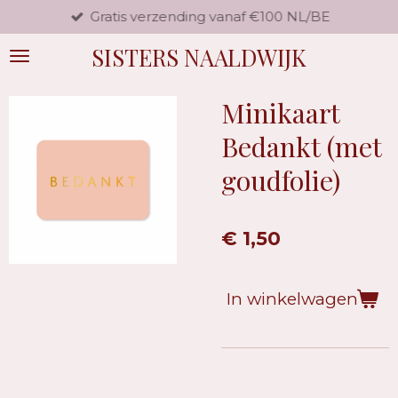
Gratis verzending vanaf €100 NL/BE
Ga
direct
SISTERS NAALDWIJK
naar
de
hoofdinhoud
Minikaart
Bedankt (met
goudfolie)
€ 1,50
In winkelwagen