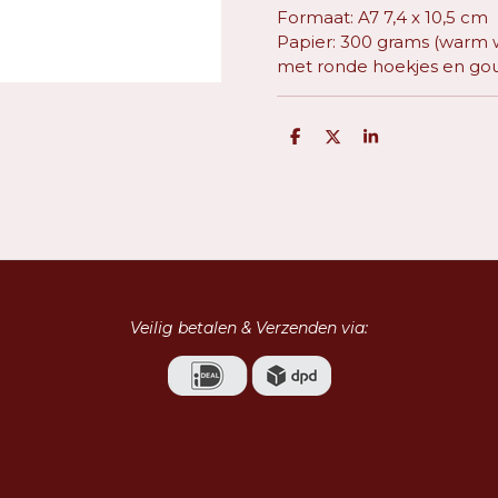
Formaat: A7 7,4 x 10,5 cm
Papier: 300 grams (warm w
met ronde hoekjes en gou
D
D
S
e
e
h
l
e
a
e
l
r
n
e
Veilig betalen & Verzenden via: