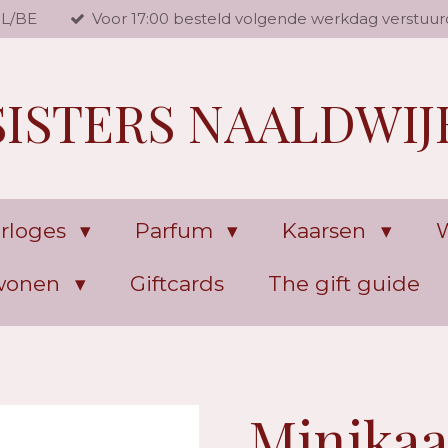
NL/BE
Voor 17:00 besteld volgende werkdag verstuur
SISTERS NAALDWIJ
rloges
Parfum
Kaarsen
W
 wonen
Giftcards
The gift guide
Minikaa