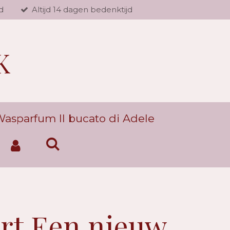
d
Altijd 14 dagen bedenktijd
K
asparfum Il bucato di Adele
rt Een nieuw