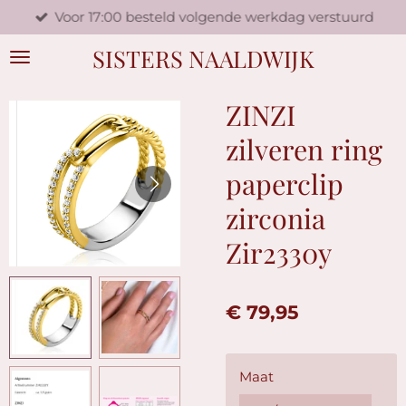
Voor 17:00 besteld volgende werkdag verstuurd
Ga
direct
SISTERS NAALDWIJK
naar
de
hoofdinhoud
ZINZI
zilveren ring
paperclip
zirconia
Zir2330y
€ 79,95
Maat