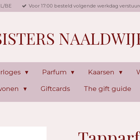
NL/BE
Voor 17:00 besteld volgende werkdag verstuur
SISTERS NAALDWIJ
rloges
Parfum
Kaarsen
W
 wonen
Giftcards
The gift guide
Tappar