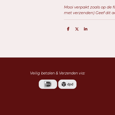
Mooi verpakt zoals op de fo
met verzenden) Geef dit a
D
D
S
e
e
h
l
e
a
e
l
r
n
e
Veilig betalen & Verzenden via: