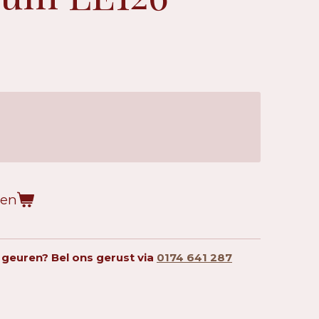
gen
 geuren? Bel ons gerust via
0174 641 287