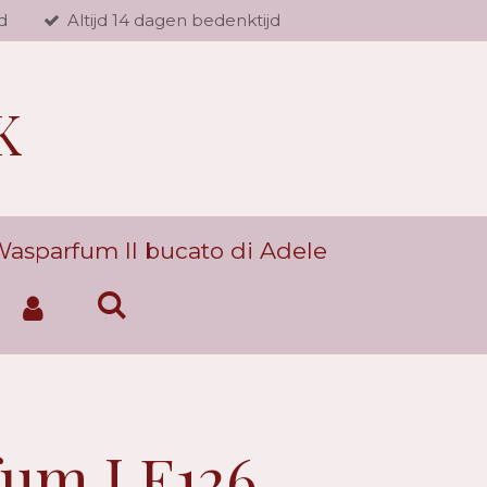
d
Altijd 14 dagen bedenktijd
K
asparfum Il bucato di Adele
fum LE126