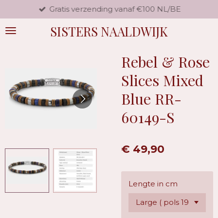
Gratis verzending vanaf €100 NL/BE
Ga
direct
SISTERS NAALDWIJK
naar
de
hoofdinhoud
Rebel & Rose
Slices Mixed
Blue RR-
60149-S
€ 49,90
Lengte in cm