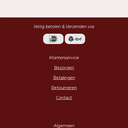
l
e
a
l
e
l
r
e
n
e
n
Veilig betalen & Verzenden via:
Klantenservice
Bezorgen
Betalingen
Retourneren
Contact
Algemeen