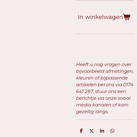
In winkelwagen
Heeft u nog vragen over
bijvoorbeeld afmetingen,
kleuren of bijpassende
artikelen bel ons via
0174
641 287, stuur ons een
berichtje via onze social
media kanalen of kom
gezellig langs.
D
D
S
D
e
e
h
e