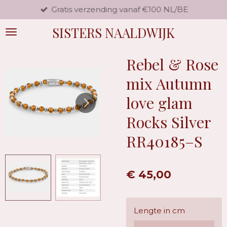
Gratis verzending vanaf €100 NL/BE
Ga
direct
SISTERS NAALDWIJK
naar
de
hoofdinhoud
Rebel & Rose
mix Autumn
love glam
Rocks Silver
RR40185–S
€ 45,00
Lengte in cm