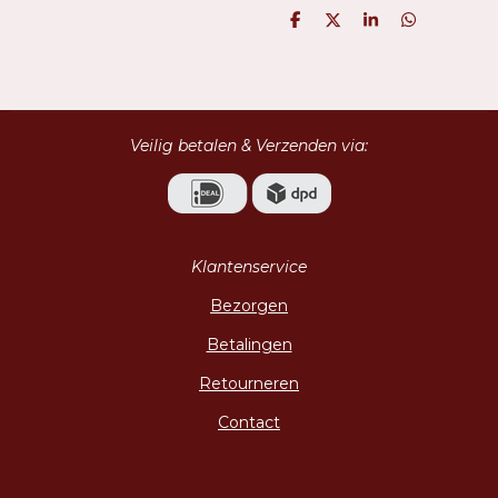
D
D
S
D
e
e
h
e
l
e
a
l
e
l
r
e
n
e
n
Veilig betalen & Verzenden via:
Klantenservice
Bezorgen
Betalingen
Retourneren
Contact