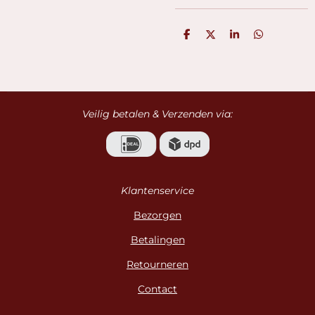
D
D
S
D
e
e
h
e
l
e
a
l
e
l
r
e
n
e
n
Veilig betalen & Verzenden via:
Klantenservice
Bezorgen
Betalingen
Retourneren
Contact