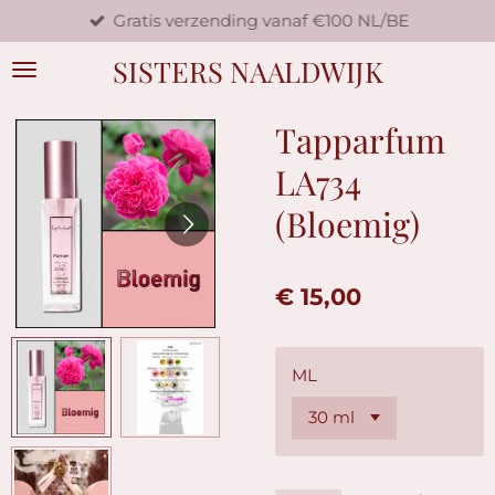
Gratis verzending vanaf €100 NL/BE
Ga
direct
SISTERS NAALDWIJK
naar
de
hoofdinhoud
Tapparfum
LA734
(Bloemig)
€ 15,00
ML