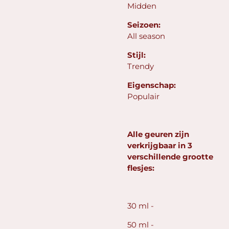
Midden
Seizoen:
All season
Stijl:
Trendy
Eigenschap:
Populair
Alle geuren zijn
verkrijgbaar in 3
verschillende grootte
flesjes:
30 ml -
50 ml -