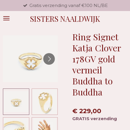
Gratis verzending vanaf €100 NL/BE
Ga
direct
SISTERS NAALDWIJK
naar
de
hoofdinhoud
Ring Signet
Katja Clover
178GV gold
vermeil
Buddha to
Buddha
€ 229,00
GRATIS verzending