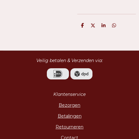
D
D
S
D
e
e
h
e
l
e
a
l
e
l
r
e
n
e
n
Veilig betalen & Verzenden via:
Klantenservice
Bezorgen
Betalingen
Retourneren
Contact