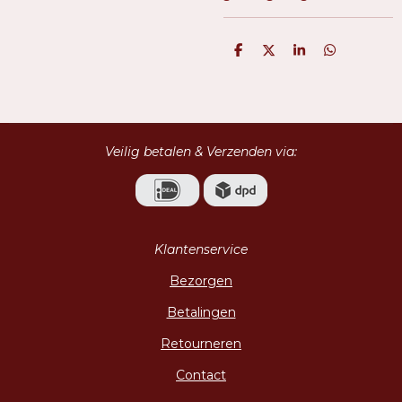
D
D
S
D
e
e
h
e
l
e
a
l
e
l
r
e
n
e
n
Veilig betalen & Verzenden via:
Klantenservice
Bezorgen
Betalingen
Retourneren
Contact