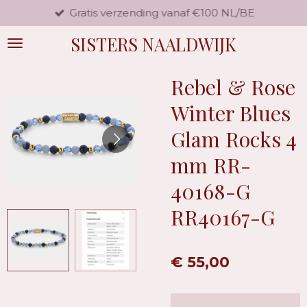
Gratis verzending vanaf €100 NL/BE
Ga
direct
SISTERS NAALDWIJK
naar
de
hoofdinhoud
Rebel & Rose
Winter Blues
Glam Rocks 4
mm RR-
40168-G
RR40167-G
€ 55,00