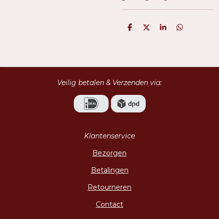
D
D
S
D
e
e
h
e
l
e
a
l
e
l
r
e
n
e
n
Veilig betalen & Verzenden via:
Klantenservice
Bezorgen
Betalingen
Retourneren
Contact