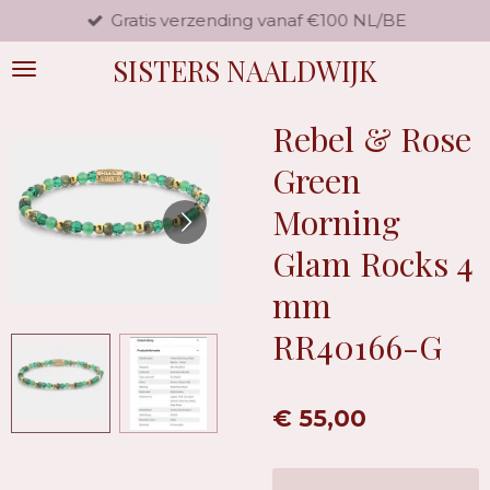
Gratis verzending vanaf €100 NL/BE
Ga
direct
SISTERS NAALDWIJK
naar
de
hoofdinhoud
Rebel & Rose
Green
Morning
Glam Rocks 4
mm
RR40166-G
€ 55,00