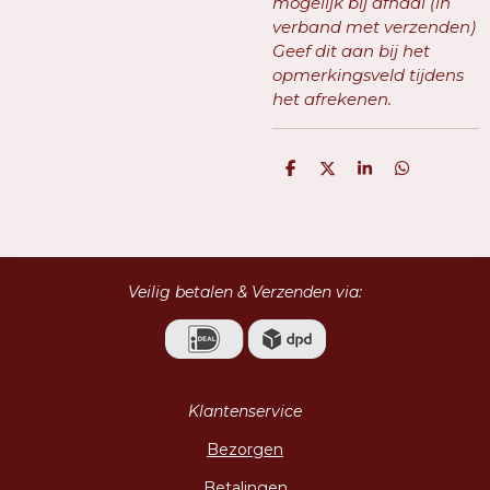
mogelijk bij afhaal (in
verband met verzenden)
Geef dit aan bij het
opmerkingsveld tijdens
het afrekenen.
D
D
S
D
e
e
h
e
l
e
a
l
e
l
r
e
n
e
n
Veilig betalen & Verzenden via:
Klantenservice
Bezorgen
Betalingen