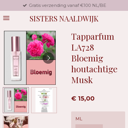
Gratis verzending vanaf €100 NL/BE
Ga
direct
SISTERS NAALDWIJK
naar
de
hoofdinhoud
Tapparfum
LA728
Bloemig
houtachtige
Musk
€ 15,00
ML