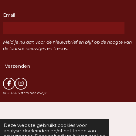
Email
Meld je nu aan voor de nieuwsbrief en blijf op de hoogte van
de laatste nieuwtjes en trends.
Verzenden
F
I
a
n
© 2024 Sisters Naaldwijk
c
s
e
t
b
a
o
g
o
r
k
a
Deze website gebruikt cookies voor
m
analyse-doeleinden en/of het tonen van