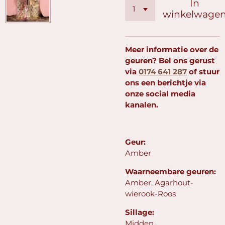
In
winkelwage
Meer informatie over de
geuren? Bel ons gerust
via
0174 641 287
of stuur
ons een berichtje via
onze social media
kanalen.
Geur:
Amber
Waarneembare geuren:
Amber, Agarhout-
wierook-Roos
Sillage:
Midden