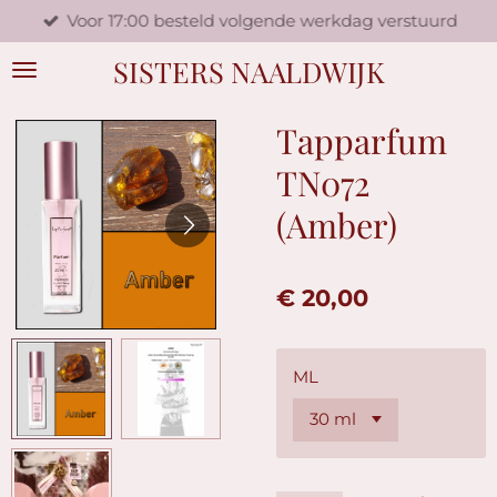
Voor 17:00 besteld volgende werkdag verstuurd
Ga
direct
SISTERS NAALDWIJK
naar
de
hoofdinhoud
Tapparfum
TN072
(Amber)
€ 20,00
ML