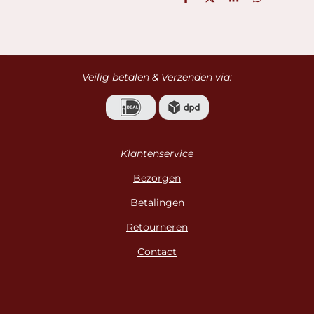
D
D
S
D
e
e
h
e
l
e
a
l
e
l
r
e
n
e
n
Veilig betalen & Verzenden via:
Klantenservice
Bezorgen
Betalingen
Retourneren
Contact