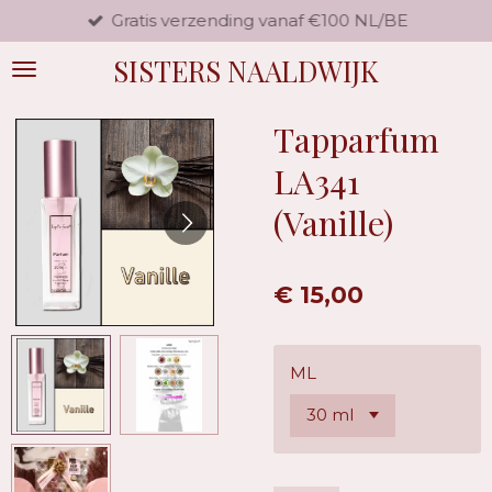
Gratis verzending vanaf €100 NL/BE
Ga
direct
SISTERS NAALDWIJK
naar
de
hoofdinhoud
Tapparfum
LA341
(Vanille)
€ 15,00
ML