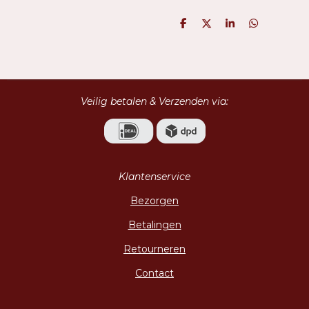
D
D
S
D
e
e
h
e
l
e
a
l
e
l
r
e
n
e
n
Veilig betalen & Verzenden via:
Klantenservice
Bezorgen
Betalingen
Retourneren
Contact