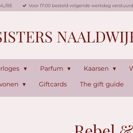
 NL/BE
Voor 17:00 besteld volgende werkdag verstuur
SISTERS NAALDWIJ
rloges
Parfum
Kaarsen
W
 wonen
Giftcards
The gift guide
Rebel &