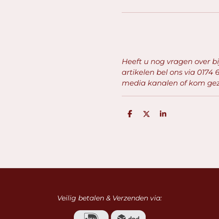
Heeft u nog vragen over b
artikelen bel ons via
0174 6
media kanalen of kom geze
D
D
S
e
e
h
l
e
a
e
l
r
n
e
Veilig betalen & Verzenden via: