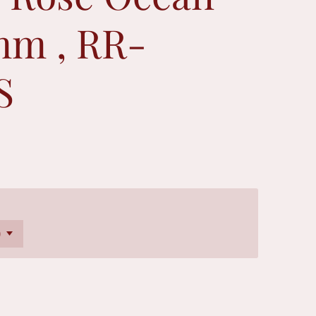
mm , RR-
S