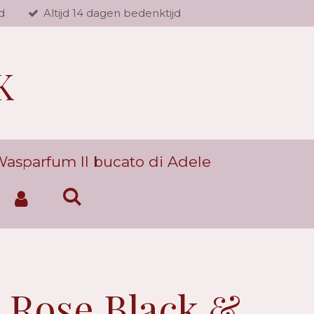
d
Altijd 14 dagen bedenktijd
K
asparfum Il bucato di Adele
 Rose Black &