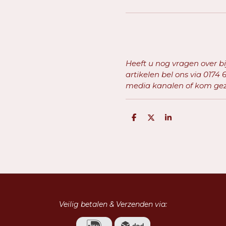
Heeft u nog vragen over b
artikelen bel ons via
0174 6
media kanalen of kom geze
D
D
S
e
e
h
l
e
a
e
l
r
n
e
Veilig betalen & Verzenden via: