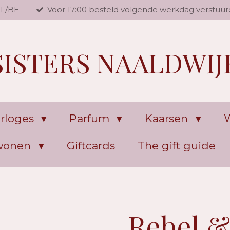
NL/BE
Voor 17:00 besteld volgende werkdag verstuur
SISTERS NAALDWIJ
rloges
Parfum
Kaarsen
W
 wonen
Giftcards
The gift guide
Rebel &