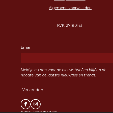
Algemene voorwaarden
KVK: 27180163
Email
Meld je nu aan voor de nieuwsbrief en blijf op de
hoogte van de laatste nieuwtjes en trends.
Verzenden
F
I
a
n
© 2024 Sisters Naaldwijk