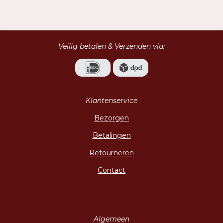
l
e
a
l
e
l
r
e
n
e
n
Veilig betalen & Verzenden via:
Klantenservice
Bezorgen
Betalingen
Retourneren
Contact
Algemeen