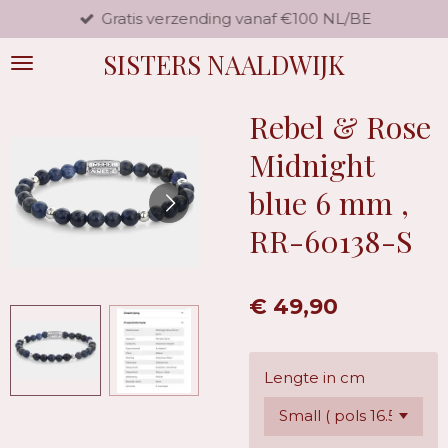
Gratis verzending vanaf €100 NL/BE
Ga
direct
SISTERS NAALDWIJK
naar
de
hoofdinhoud
Rebel & Rose
Midnight
blue 6 mm ,
RR-60138-S
€ 49,90
Lengte in cm