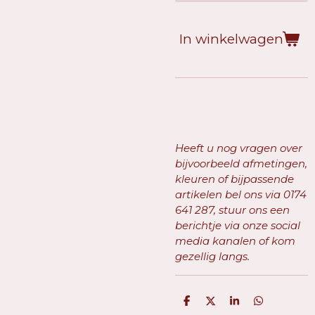
In winkelwagen
Heeft u nog vragen over
bijvoorbeeld afmetingen,
kleuren of bijpassende
artikelen bel ons via
0174
641 287, stuur ons een
berichtje via onze social
media kanalen of kom
gezellig langs.
D
D
S
D
e
e
h
e