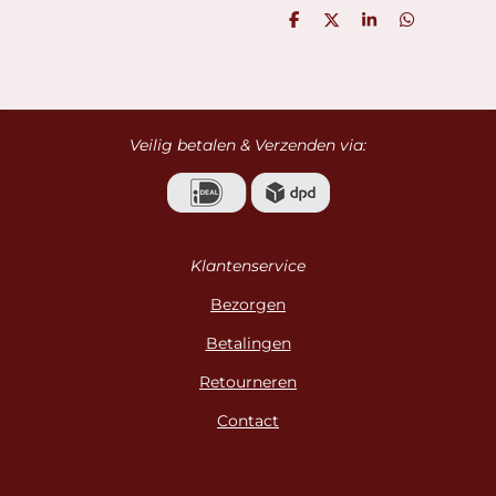
D
D
S
D
e
e
h
e
l
e
a
l
e
l
r
e
n
e
n
Veilig betalen & Verzenden via:
Klantenservice
Bezorgen
Betalingen
Retourneren
Contact