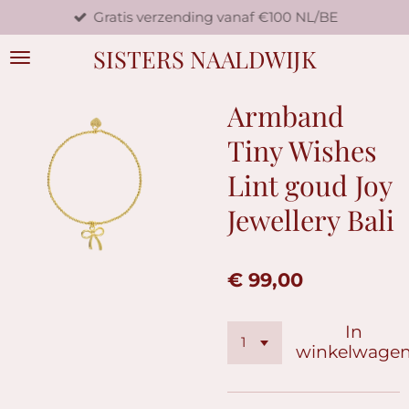
Gratis verzending vanaf €100 NL/BE
Ga
direct
SISTERS NAALDWIJK
naar
de
hoofdinhoud
Armband
Tiny Wishes
Lint goud Joy
Jewellery Bali
€ 99,00
In
winkelwage