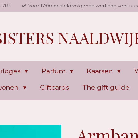
NL/BE
Voor 17:00 besteld volgende werkdag verstuur
SISTERS NAALDWIJ
rloges
Parfum
Kaarsen
W
 wonen
Giftcards
The gift guide
Armban