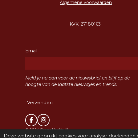
Algemene voorwaarden
KVK: 27180163
Email
Meld je nu aan voor de nieuwsbrief en blijf op de
hoogte van de laatste nieuwtjes en trends.
Verzenden
F
I
a
n
© 2024 Sisters Naaldwijk
c
s
Deze website gebruikt cookies voor analyse-doeleinden e