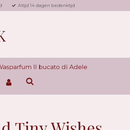
d
Altijd 14 dagen bedenktijd
K
asparfum Il bucato di Adele
d Tiny Wishes