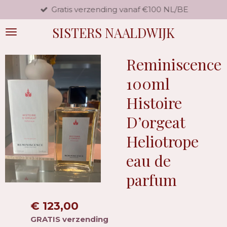
Gratis verzending vanaf €100 NL/BE
Ga
direct
SISTERS NAALDWIJK
naar
de
hoofdinhoud
Reminiscence
100ml
Histoire
D’orgeat
Heliotrope
eau de
parfum
€ 123,00
GRATIS verzending