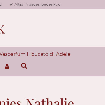
d
Altijd 14 dagen bedenktijd
K
asparfum Il bucato di Adele
jes Nathalie