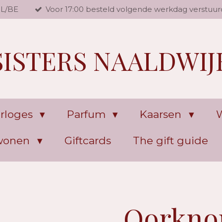
NL/BE
Voor 17:00 besteld volgende werkdag verstuur
SISTERS NAALDWIJ
rloges
Parfum
Kaarsen
W
 wonen
Giftcards
The gift guide
Oorknop