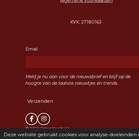
Algemene voorwaarden
KVK: 27180163
Email
Meld je nu aan voor de nieuwsbrief en blijf op de
hoogte van de laatste nieuwtjes en trends.
Verzenden
F
I
a
n
© 2024 Sisters Naaldwijk
c
s
Deze website gebruikt cookies voor analyse-doeleinden e
e
t