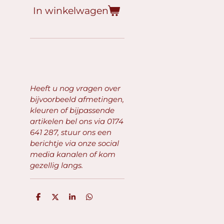
In winkelwagen
Heeft u nog vragen over
bijvoorbeeld afmetingen,
kleuren of bijpassende
artikelen bel ons via
0174
641 287, stuur ons een
berichtje via onze social
media kanalen of kom
gezellig langs.
D
D
S
D
e
e
h
e
l
e
a
l
e
l
r
e