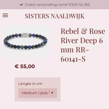
Gratis verzending vanaf €100 NL/BE
Ga
direct
SISTERS NAALDWIJK
naar
de
hoofdinhoud
Rebel & Rose
River Deep 6
mm RR-
60141-S
€ 55,00
Lengte in cm