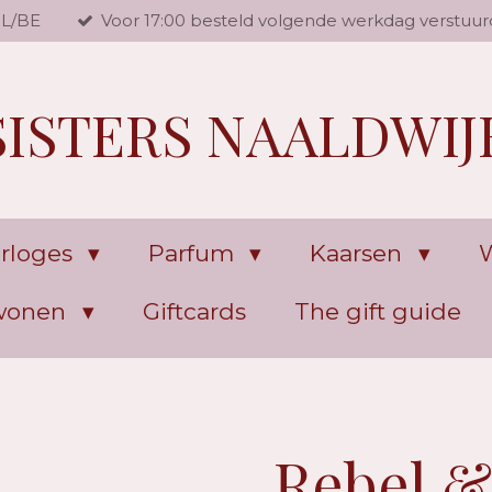
NL/BE
Voor 17:00 besteld volgende werkdag verstuur
SISTERS NAALDWIJ
rloges
Parfum
Kaarsen
W
 wonen
Giftcards
The gift guide
Rebel &