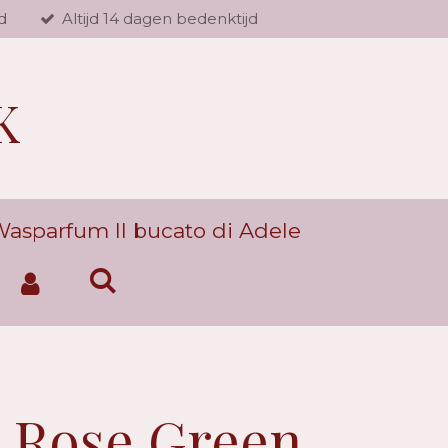
d
Altijd 14 dagen bedenktijd
K
asparfum Il bucato di Adele
 Rose Green