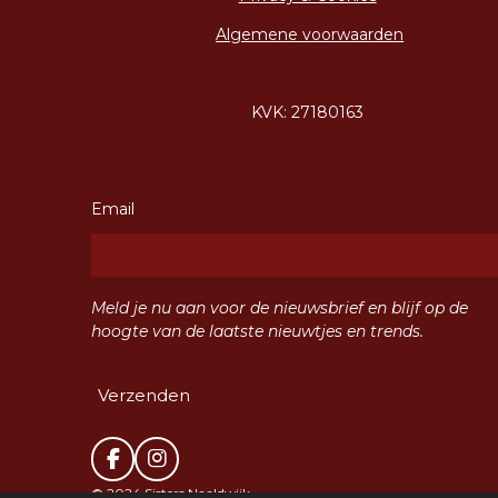
Algemene voorwaarden
KVK: 27180163
Email
Meld je nu aan voor de nieuwsbrief en blijf op de
hoogte van de laatste nieuwtjes en trends.
Verzenden
F
I
a
n
© 2024 Sisters Naaldwijk