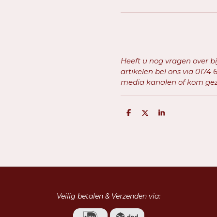
Heeft u nog vragen over b
artikelen bel ons via
0174 6
media kanalen of kom geze
D
D
S
e
e
h
l
e
a
e
l
r
n
e
Veilig betalen & Verzenden via: