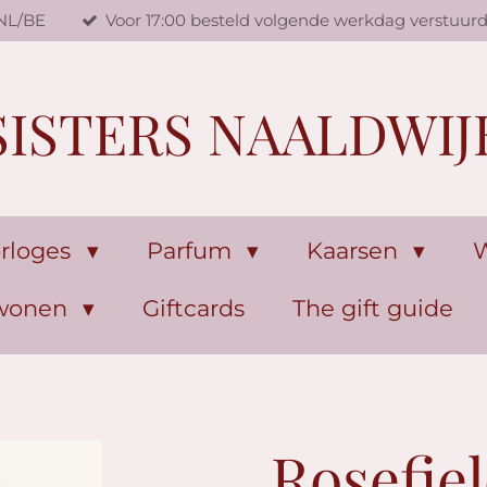
 NL/BE
Voor 17:00 besteld volgende werkdag verstuur
SISTERS NAALDWIJ
rloges
Parfum
Kaarsen
W
 wonen
Giftcards
The gift guide
Rosefie