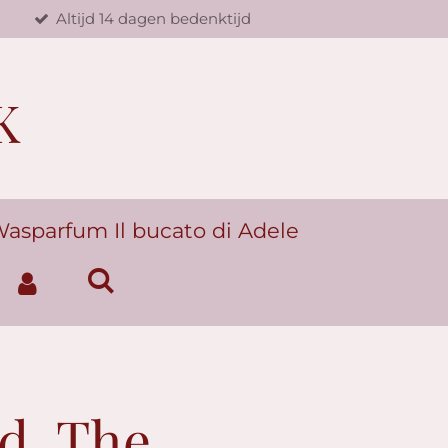
d
Altijd 14 dagen bedenktijd
K
asparfum Il bucato di Adele
ld, The