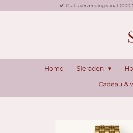
Gratis verzending vanaf €100
Ga
direct
naar
de
hoofdinhoud
Home
Sieraden
Ho
Cadeau &