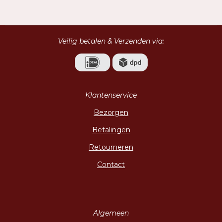
l
e
a
l
e
l
r
e
n
e
n
Veilig betalen & Verzenden via:
Klantenservice
Bezorgen
Betalingen
Retourneren
Contact
Algemeen