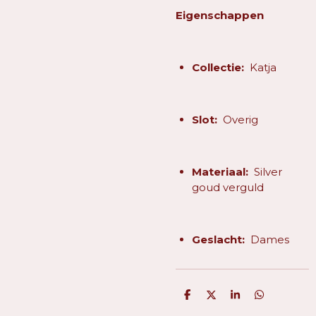
Eigenschappen
Collectie:
Katja
Slot:
Overig
Materiaal:
Silver
goud verguld
Geslacht:
Dames
D
D
S
D
e
e
h
e