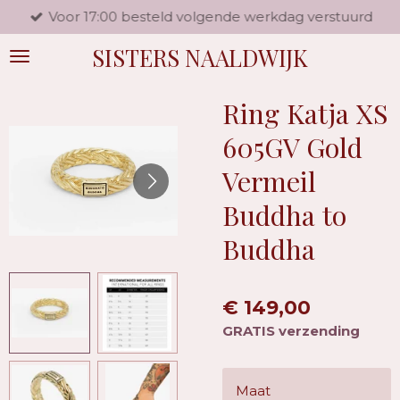
Voor 17:00 besteld volgende werkdag verstuurd
Ga
direct
SISTERS NAALDWIJK
naar
de
hoofdinhoud
Ring Katja XS
605GV Gold
Vermeil
Buddha to
Buddha
€ 149,00
GRATIS verzending
Maat