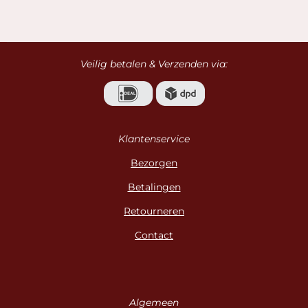
l
e
a
l
e
l
r
e
n
e
n
Veilig betalen & Verzenden via:
Klantenservice
Bezorgen
Betalingen
Retourneren
Contact
Algemeen