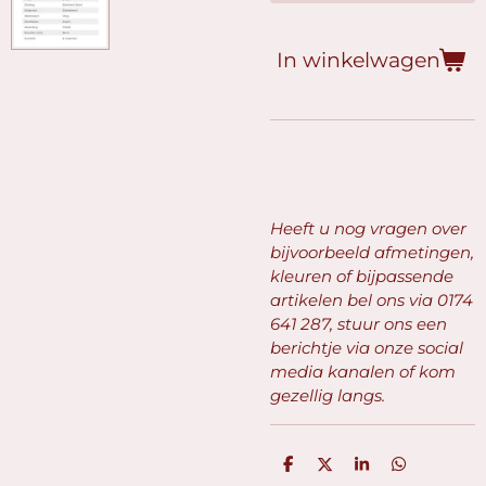
In winkelwagen
Heeft u nog vragen over
bijvoorbeeld afmetingen,
kleuren of bijpassende
artikelen bel ons via
0174
641 287, stuur ons een
berichtje via onze social
media kanalen of kom
gezellig langs.
D
D
S
D
e
e
h
e