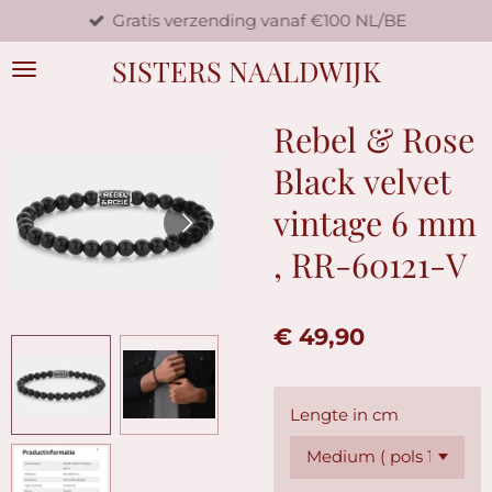
Gratis verzending vanaf €100 NL/BE
Ga
direct
SISTERS NAALDWIJK
naar
de
hoofdinhoud
Rebel & Rose
Black velvet
vintage 6 mm
, RR-60121-V
€ 49,90
Lengte in cm