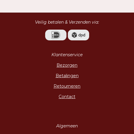
e
l
r
e
n
e
n
Veilig betalen & Verzenden via:
Klantenservice
Bezorgen
Betalingen
Retourneren
Contact
Algemeen