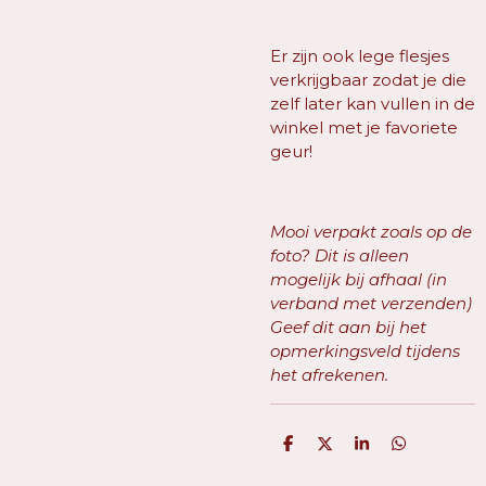
Er zijn ook lege flesjes
verkrijgbaar zodat je die
zelf later kan vullen in de
winkel met je favoriete
geur!
Mooi verpakt zoals op de
foto? Dit is alleen
mogelijk bij afhaal (in
verband met verzenden)
Geef dit aan bij het
opmerkingsveld tijdens
het afrekenen.
D
D
S
D
e
e
h
e
l
e
a
l