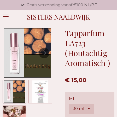
Gratis verzending vanaf €100 NL/BE
Ga
direct
SISTERS NAALDWIJK
naar
de
hoofdinhoud
Tapparfum
LA723
(Houtachtig
Aromatisch )
€ 15,00
ML