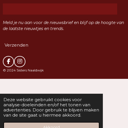
Meld je nu aan voor de nieuwsbrief en blijf op de hoogte van
de laatste nieuwtjes en trends.
Verzenden
F
I
a
n
© 2024 Sisters Naaldwijk
c
s
e
t
b
a
o
g
o
r
k
a
Deze website gebruikt cookies voor
m
analyse-doeleinden en/of het tonen van
advertenties. Door gebruik te blijven maken
van de site gaat u hiermee akkoord.
Akkoord