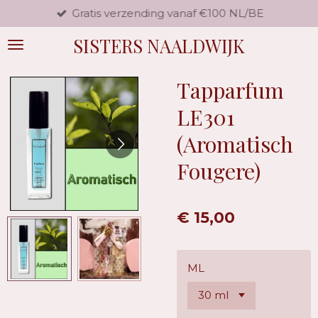
Gratis verzending vanaf €100 NL/BE
Ga
direct
SISTERS NAALDWIJK
naar
de
hoofdinhoud
Tapparfum
LE301
(Aromatisch
Fougere)
€ 15,00
ML