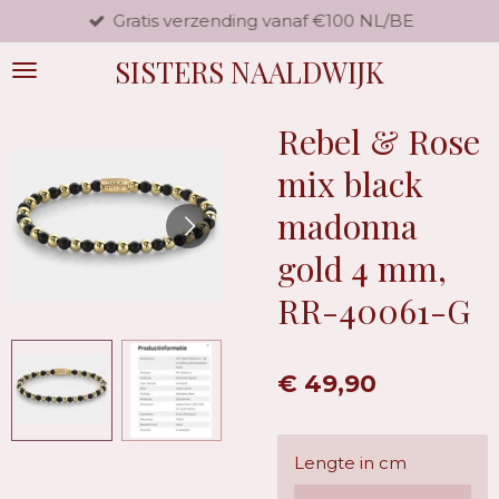
Gratis verzending vanaf €100 NL/BE
Ga
direct
SISTERS NAALDWIJK
naar
de
hoofdinhoud
Rebel & Rose
mix black
madonna
gold 4 mm,
RR-40061-G
€ 49,90
Lengte in cm