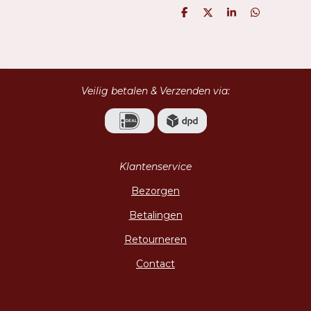
D
D
S
D
e
e
h
e
l
e
a
l
e
l
r
e
n
e
n
Veilig betalen & Verzenden via:
Klantenservice
Bezorgen
Betalingen
Retourneren
Contact