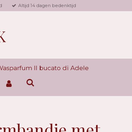
d
Altijd 14 dagen bedenktijd
K
asparfum Il bucato di Adele
rmbandje met