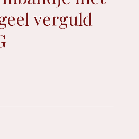
 geel verguld
G