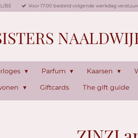
NL/BE
Voor 17:00 besteld volgende werkdag verstuur
SISTERS NAALDWIJ
rloges
Parfum
Kaarsen
W
 wonen
Giftcards
The gift guide
ZINZI a