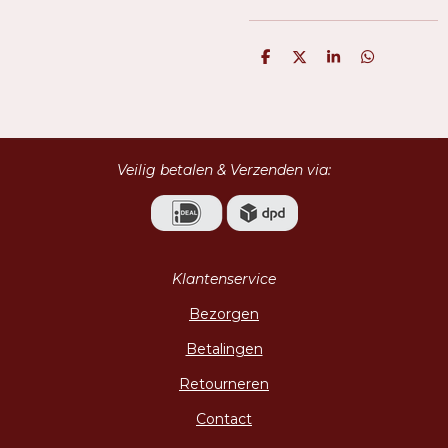
D
D
S
D
e
e
h
e
l
e
a
l
e
l
r
e
n
e
n
Veilig betalen & Verzenden via:
Klantenservice
Bezorgen
Betalingen
Retourneren
Contact