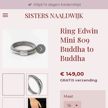
Altijd 14 dagen bedenktijd
Ga
direct
SISTERS NAALDWIJK
naar
de
hoofdinhoud
Ring Edwin
Mini 809
Buddha to
Buddha
€ 149,00
GRATIS verzending
Maat