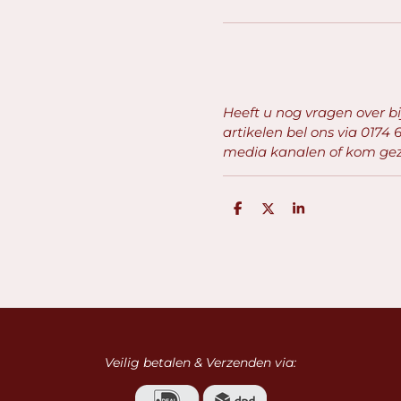
Heeft u nog vragen over b
artikelen bel ons via
0174 6
media kanalen of kom geze
D
D
S
e
e
h
l
e
a
e
l
r
n
e
Veilig betalen & Verzenden via: