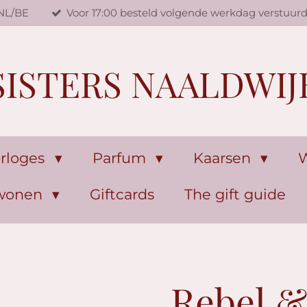
 NL/BE
Voor 17:00 besteld volgende werkdag verstuur
SISTERS NAALDWIJ
rloges
Parfum
Kaarsen
W
 wonen
Giftcards
The gift guide
Rebel &