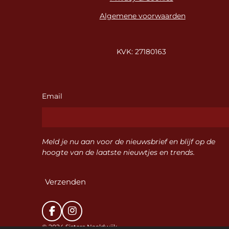
Algemene voorwaarden
KVK: 27180163
Email
Meld je nu aan voor de nieuwsbrief en blijf op de
hoogte van de laatste nieuwtjes en trends.
Verzenden
F
I
a
n
© 2024 Sisters Naaldwijk