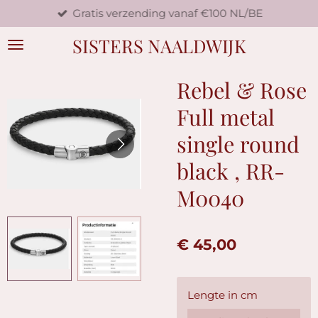
Gratis verzending vanaf €100 NL/BE
Ga
direct
SISTERS NAALDWIJK
naar
de
hoofdinhoud
Rebel & Rose
Full metal
single round
black , RR-
M0040
€ 45,00
Lengte in cm