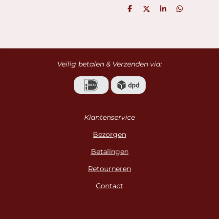
D
D
S
D
e
e
h
e
l
e
a
l
e
l
r
e
n
e
n
Veilig betalen & Verzenden via:
Klantenservice
Bezorgen
Betalingen
Retourneren
Contact