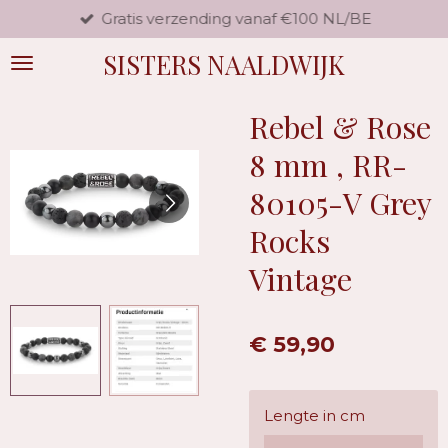
Gratis verzending vanaf €100 NL/BE
Ga
direct
SISTERS NAALDWIJK
naar
de
hoofdinhoud
Rebel & Rose
8 mm , RR-
80105-V Grey
Rocks
Vintage
€ 59,90
Lengte in cm