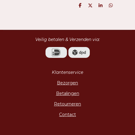
D
D
S
D
e
e
h
e
l
e
a
l
e
l
r
e
n
e
n
Veilig betalen & Verzenden via:
Klantenservice
Bezorgen
Betalingen
Retourneren
Contact