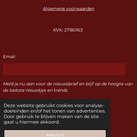
Algemene voorwaarden
KVK: 27180163
Email
Meld je nu aan voor de nieuwsbrief en blijf op de hoogte van
de laatste nieuwtjes en trends.
Deze website gebruikt cookies voor analyse-
Verzenden
doeleinden en/of het tonen van advertenties.
Door gebruik te blijven maken van de site
gaat u hiermee akkoord.
F
I
a
n
© 2024 Sisters Naaldwijk
Akkoord