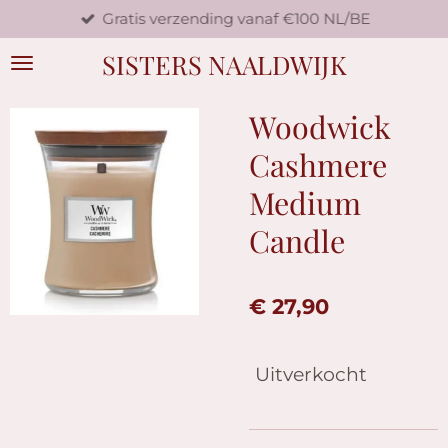
Gratis verzending vanaf €100 NL/BE
Ga
direct
SISTERS NAALDWIJK
naar
de
hoofdinhoud
Woodwick
Cashmere
Medium
Candle
€ 27,90
Uitverkocht