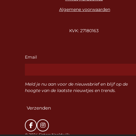
Algemene voorwaarden
KVK: 27180163
Email
Meld je nu aan voor de nieuwsbrief en blijf op de
hoogte van de laatste nieuwtjes en trends.
Verzenden
F
I
a
n
© 2024 Sisters Naaldwijk