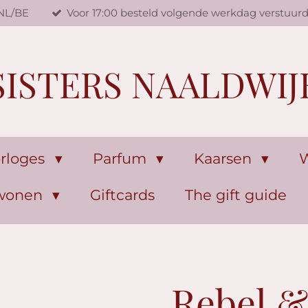
 NL/BE
Voor 17:00 besteld volgende werkdag verstuur
SISTERS NAALDWIJ
rloges
Parfum
Kaarsen
W
 wonen
Giftcards
The gift guide
Rebel 