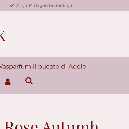
d
Altijd 14 dagen bedenktijd
K
asparfum Il bucato di Adele
& Rose Autumh