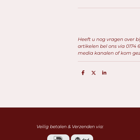
Heeft u nog vragen over b
artikelen bel ons via
0174 6
media kanalen of kom geze
D
D
S
e
e
h
l
e
a
e
l
r
n
e
Veilig betalen & Verzenden via: